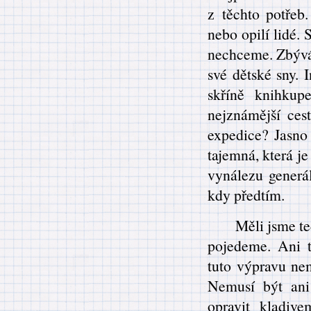
z těchto potřeb.
nebo opilí lidé. 
nechceme. Zbývá n
své dětské sny. 
skříně knihkup
nejznámější cest
expedice? Jasno 
tajemná, která je
vynálezu generá
kdy předtím.
Měli jsme te
pojedeme. Ani t
tuto výpravu ne
Nemusí být ani
opravit kladiv