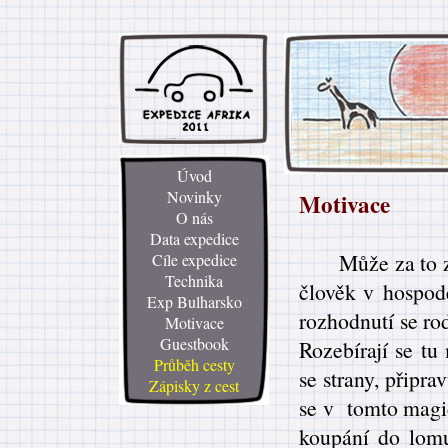
Úvod
Novinky
Motivace
O nás
Data expedice
Může za to z
Cíle expedice
Technika
člověk v hospodě
Exp Bulharsko
rozhodnutí se ro
Motivace
Guestbook
Rozebírají se tu
Průběh cesty
se strany, připra
Zápisky z cest
se v tomto magi
koupání do lomu