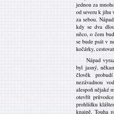
jednou za mnoho 
od severu k jihu 
za sebou. Nápad 
kdy se dva dlou
něco, o čem bu
se bude psát v n
kočárky, cestovat
Nápad vyraz
byl jasný, něka
člověk probudí
nezávadnou vod
alespoň nějaké m
otevřít průvodc
prohlídku klášte
knajpě. Touha 