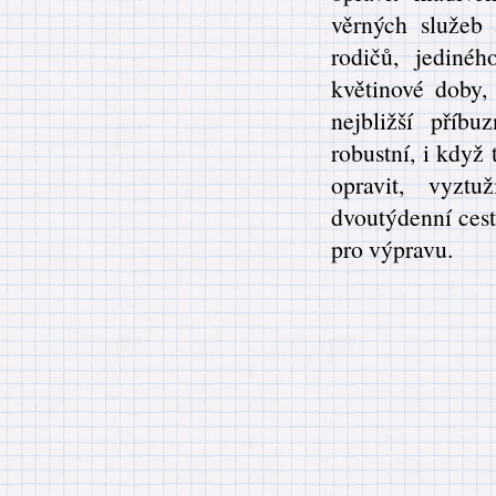
věrných služeb
rodičů, jediné
květinové doby, 
nejbližší příb
robustní, i když 
opravit, vyztu
dvoutýdenní cest
pro výpravu.